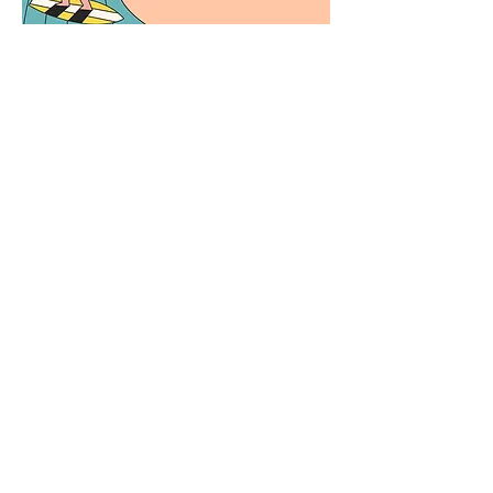
Table de concertation régionale des Îles-
de-la-Madeleine
| tcrdesiles@zipdesiles.org
La Table de concertation régionale des Îles-de-la-
Madeleine est soutenue par le
Ministère de l'Environnement et de la Lutte contre les
Changements Climatiques, de la Faune et des Parcs.