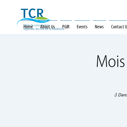
Home
About Us
PGIR
Events
News
Contact 
Mois 
💧Dans 