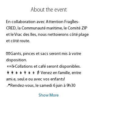
About the event
En collaboration avec Attention FragÎles- 
CRED, la Communauté maritime, le Comité ZIP 
et le Vrac des Iles, nous nettoierons côté plage 
et côté route.
🧤Gants, pinces et sacs seront mis à votre 
disposition.
 🍬☕Collations et café seront disponibles. 
👩‍👩‍👧‍👧👨‍👧‍👦👵 Venez en famille, entre 
ami.e, seul.e ou avec vos enfants!
📍Rendez-vous, le samedi 6 juin à 9h30  
Show More