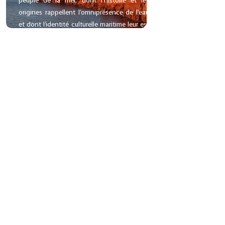
peuple de la mer, dont l’histoire et les
origines rappellent l’omniprésence de l’eau
et dont l’identité culturelle maritime leur est
propre.
L’eau est omniprésente sur un
territoire ancré au cœur du golfe du Saint-
Laurent, parsemé de plans d’eau uniques.
L’eau contribue au maintien d’une qualité de
vie exceptionnelle sur le territoire, permet de
multiples usages, soutient une biodiversité
riche et une économie basée
principalement sur la pêche et le tourisme.
Elle définit aussi qui nous sommes : une
communauté maritime unie. Assurer la
protection et une meilleure gestion de la
ressource en eau et des écosystèmes qui y
sont intimement associés, tout en
permettant un développement
socioéconomique aux Îles-de-la-Madeleine,
nécessite donc une approche de
gestion